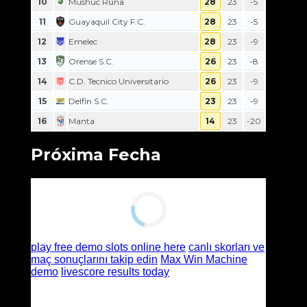
10
Mushuc Runa
28
23
-5
11
Guayaquil City F.C.
28
23
-5
12
Emelec
28
23
-9
13
Orense S.C.
26
23
-8
14
C.D. Tecnico Universitario
26
23
-9
15
Delfin S.C.
23
23
-9
16
Manta
14
23
-20
Próxima Fecha