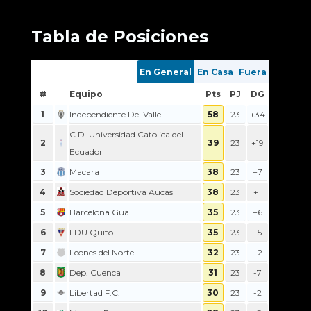
00:00
Tabla de Posiciones
En General
En Casa
Fuera
#
Equipo
Pts
PJ
DG
1
Independiente Del Valle
58
23
+34
C.D. Universidad Catolica del
2
39
23
+19
Ecuador
3
Macara
38
23
+7
4
Sociedad Deportiva Aucas
38
23
+1
5
Barcelona Gua
35
23
+6
6
LDU Quito
35
23
+5
7
Leones del Norte
32
23
+2
8
Dep. Cuenca
31
23
-7
9
Libertad F.C.
30
23
-2