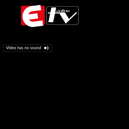
Ir
al
contenido
V
Video has no sound